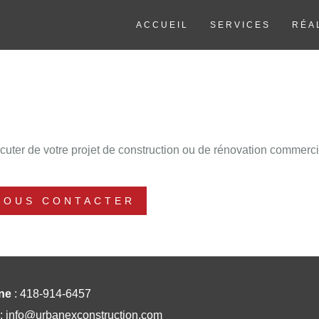
ACCUEIL
SERVICES
RÉA
uter de votre projet de construction ou de rénovation commerci
NOUS CONTACTER
ne
:
418-914-6457
:
info@urbanexconstruction.com